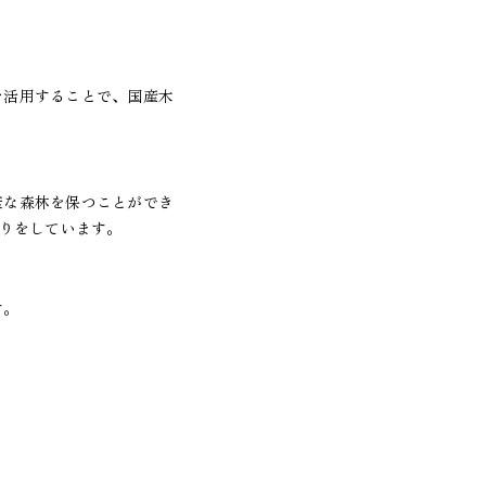
を活用することで、国産木
康な森林を保つことができ
くりをしています。
す。