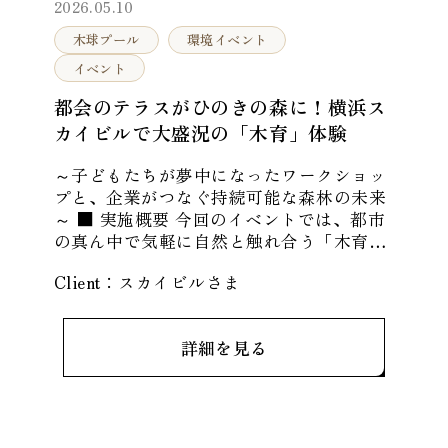
2026.05.10
木球プール
環境イベント
イベント
都会のテラスがひのきの森に！横浜ス
カイビルで大盛況の「木育」体験
～子どもたちが夢中になったワークショッ
プと、企業がつなぐ持続可能な森林の未来
～ ■ 実施概要 今回のイベントでは、都市
の真ん中で気軽に自然と触れ合う「木育
（もくいく）」をテーマに、当社からは国
Client：
スカイビル
さま
産ひのきを贅沢に使ったワーク
詳細を見る