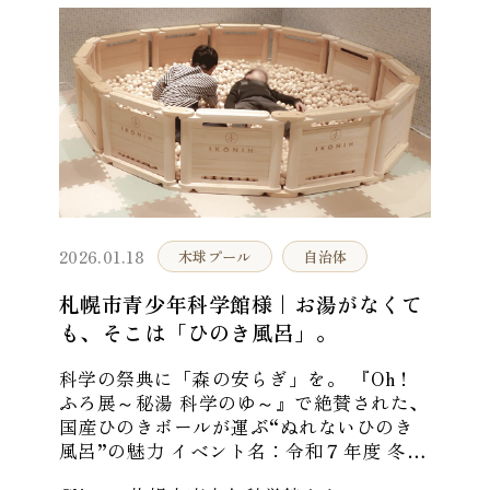
2026.01.18
木球プール
自治体
札幌市青少年科学館様｜お湯がなくて
も、そこは「ひのき風呂」。
科学の祭典に「森の安らぎ」を。 『Oh！
ふろ展～秘湯 科学のゆ～』で絶賛された、
国産ひのきボールが運ぶ“ぬれないひのき
風呂”の魅力 イベント名：令和７年度 冬の
特別展「Oh！ふろ展～秘湯 科学のゆ～」