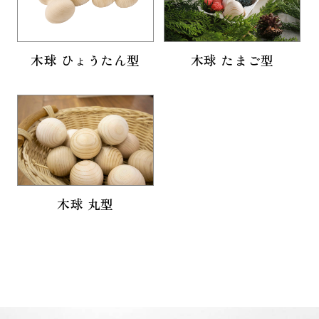
木球 ひょうたん型
木球 たまご型
木球 丸型