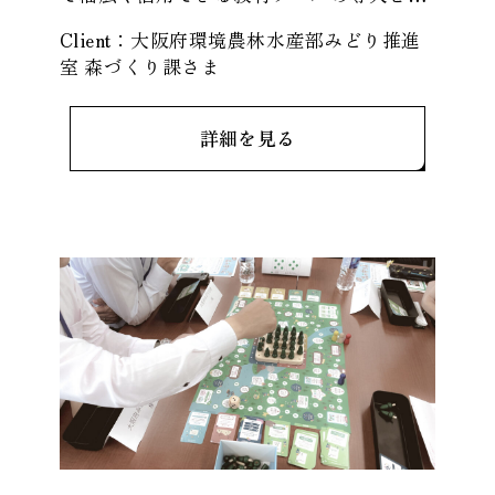
討していました。丸紅木材では、体験型で
Client：
大阪府環境農林水産部みどり推進
森林サイクルを学べる木育教材
室 森づくり課
さま
詳細を見る